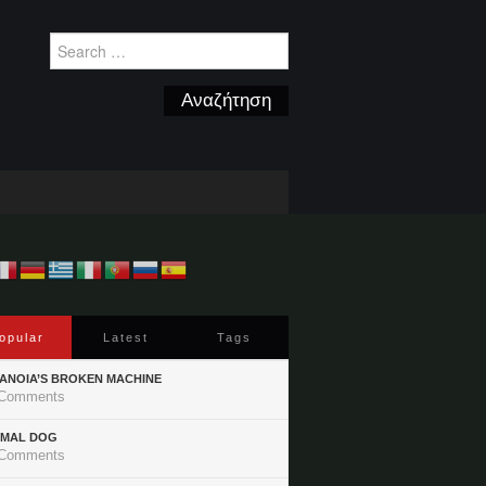
Search
for:
opular
Latest
Tags
ANOIA’S BROKEN MACHINE
Comments
IMAL DOG
Comments