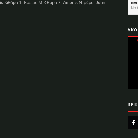
is Κιθάρα 1: Kostas M Κιθάρα 2: Antonis Ντράμς: John
ΜΑ
No 
ΑΚΟ
ΒΡΕ