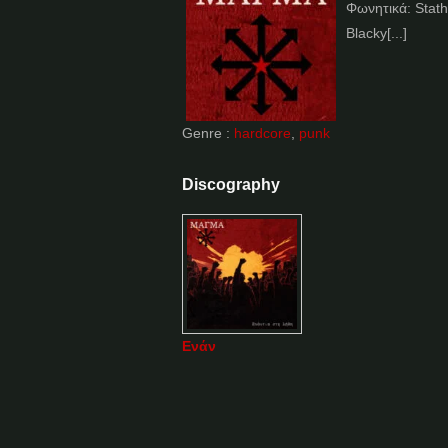
Φωνητικά: Stath
Blacky[...]
Genre :
hardcore
,
punk
Discography
Ε​ν​ά​ν​