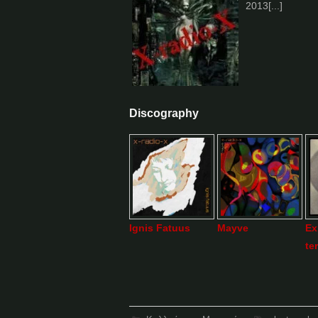
2013[...]
Discography
Ignis Fatuus
Mayve
Ex
te