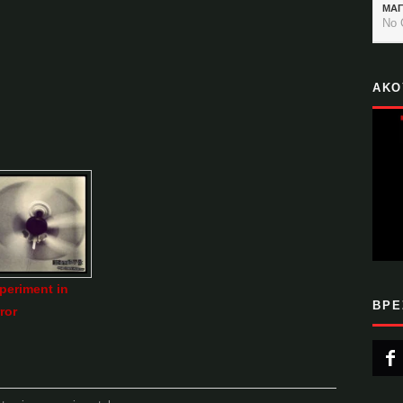
ΜΑ
No 
ΑΚΟ
periment in
ΒΡΕ
rror