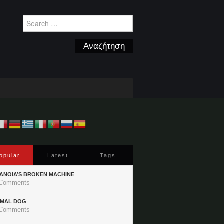
Search
for:
opular
Latest
Tags
ANOIA’S BROKEN MACHINE
Comments
IMAL DOG
Comments