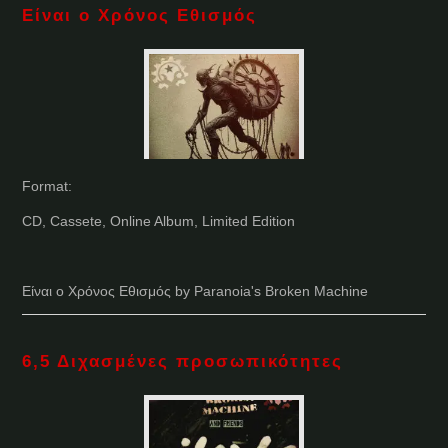
Είναι ο Χρόνος Εθισμός
Format:
CD, Cassete, Online Album, Limited Edition
Είναι ο Χρόνος Εθισμός by Paranoia's Broken Machine
6​,​5 Δ​ι​χ​α​σ​μ​έ​ν​ε​ς π​ρ​ο​σ​ω​π​ι​κ​ό​τ​η​τ​ε​ς