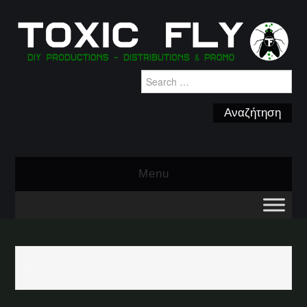
Search
for:
Menu
Genre / Type